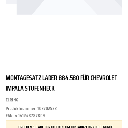
MONTAGESATZ LADER 884.580 FÜR CHEVROLET
IMPALA STUFENHECK
ELRING
Produktnummer:
102702532
EAN:
4041248787809
DRÜCKEN SIE AUF DEN BUTTON, UM IHR FAHRZEUG ZU ÜBERPRÜFEN UND SICHERZUSTELLEN, DASS DIESES TEIL KOMPATIBEL IST, BEVOR SIE ES BESTELLEN