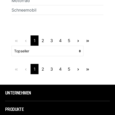
Motorrad
Schneemobil
1
2
3
4
5
1
2
3
4
5
UNTERNEHMEN
PRODUKTE