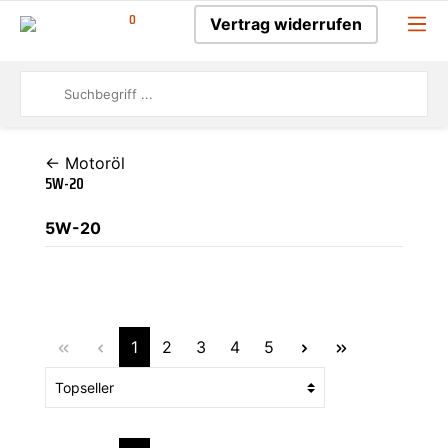
0
Vertrag widerrufen
← Motoröl
5W-20
5W-20
1
2
3
4
5