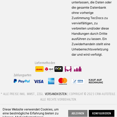
unterlassen, die Daten oder
die gesamte Datenbank
ohne vorherige
Zustimmung TecDocs zu
vervielfältigen, zu
verbreiten und/oder diese
Handlungen durch Dritte
ausführen zu lassen. Ein
Zuwiderhandeln stellt eine
Urheberrechtsverletzung
dar und wird verfolgt.
Liefermethoden
Zahlungsarten
* ALLE PREISE INKL. MWST., ZZGL.
VERSANDKOSTEN
| COPYRIGHT © 2023 CRW-AUTOTEILE.
ALLE RECHTE VORBEHALTEN.
Diese Website verwendet Cookies, um
ABLEHNEN
KONFIGURIEREN
eine bestmögliche Erfahrung bieten zu