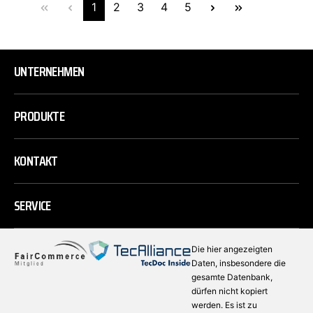
1
2
3
4
5
UNTERNEHMEN
PRODUKTE
KONTAKT
SERVICE
Die hier angezeigten
Daten, insbesondere die
gesamte Datenbank,
dürfen nicht kopiert
werden. Es ist zu