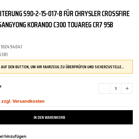
TERUNG S90-2-15-017-B FÜR CHRYSLER CROSSFIRE
TRITTBRETTER
KLIMAANLAGE
DR.WACK
REINIGUNGS-/PFLEGEMITTEL
ÜBERROLLBÜGEL
KOMFORTSYSTEME
DUPLI-COLOR
SANGYONG KORANDO C300 TOUAREG CR7 95B
:
102494041
LENKUNG
LIQUI MOLY
MOTORTEILE
MANN FILTER
6381
DRÜCKEN SIE AUF DEN BUTTON, UM IHR FAHRZEUG ZU ÜBERPRÜFEN UND SICHERZUSTELLEN, DASS DIESES TEIL KOMPATIBEL IST, BEVOR SIE ES BESTELLEN
ZÜND-/GLÜHANLAGE
NAP CARPARTS
NEOLUX
*
,
zzgl. Versandkosten
PHILIPS
PRESTO
IN DEN WARENKORB
el hinzufügen