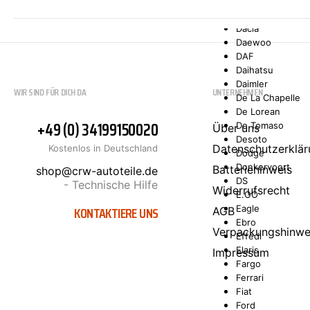
Comarth
Cupra
Dacia
Daewoo
DAF
Daihatsu
Daimler
WIR SIND FÜR DICH DA
UNTERNEHMEN
De La Chapelle
De Lorean
+49 (0) 34199150020
De Tomaso
Über uns
Desoto
Datenschutzerklär
Kostenlos in Deutschland
Dodge
Donkervoort
Batteriehinweis
shop@crw-autoteile.de
DS
- Technische Hilfe
Widerrufsrecht
E.GO
KONTAKTIERE UNS
Eagle
AGB
Ebro
Verpackungshinwe
Effedi
Elaris
Impressum
Fargo
Ferrari
Fiat
Ford