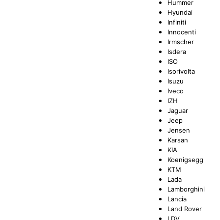
Hummer
Hyundai
Infiniti
Innocenti
Irmscher
Isdera
ISO
Isorivolta
Isuzu
Iveco
IZH
Jaguar
Jeep
Jensen
Karsan
KIA
Koenigsegg
KTM
Lada
Lamborghini
Lancia
Land Rover
LDV