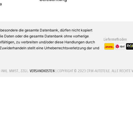
a
sbesondere die gesamte Datenbank, dürfen nicht kopiert
 die Daten oder die gesamte Datenbank ohne vorherige
Liefermethoden
fältigen, zu verbreiten und/oder diese Handlungen durch
n Zuwiderhandeln stellt eine Urheberrechtsverletzung dar und
E INKL. MWST., ZZGL.
VERSANDKOSTEN
| COPYRIGHT © 2023 CRW-AUTOTEILE. ALLE RECHTE 