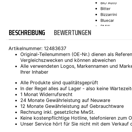
BIO Auto
Bitter
SCT-GERMANY
SONAX
Bizzarrini
Bluecar
BMW
BESCHREIBUNG
BEWERTUNGEN
Bond
Borgward
Brilliance
Artikelnummer:
12483637
Bristol
Original-Teilenummern (OE-Nr.) dienen als Refer
Bugatti
Vergleichszwecken und können abweichen
Buick
Alle verwendeten Logos, Markennamen und Marke
Cadillac
Ihrer Inhaber
Callaway
Carbodies
Alle Produkte sind qualitätsgeprüft
Casalini
In der Regel alles auf Lager - also keine Wartezei
Caterham
1 Monat Widerrufsrecht
CEA3 (Seaz)
24 Monate Gewährleistung auf Neuware
Chatenet
12 Monate Gewährleistung auf Gebrauchtware
Checker
Rechnung inkl. gesetzliche MwSt.
Chevrolet
Keine kostenpflichtige Hotline, telefonieren zum Or
Chrysler
Unser Service hört für Sie nicht mit dem Verkauf 
Citroën