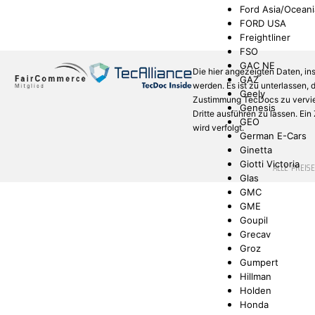
Ford Asia/Oceani
FORD USA
Freightliner
FSO
GAC NE
Die hier angezeigten Daten, in
GAZ
werden. Es ist zu unterlassen,
Geely
Zustimmung TecDocs zu verviel
Genesis
Dritte ausführen zu lassen. Ei
GEO
wird verfolgt.
German E-Cars
Ginetta
Giotti Victoria
* ALLE PREIS
Glas
GMC
GME
Goupil
Grecav
Groz
Gumpert
Hillman
Holden
Honda