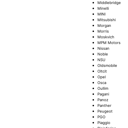
Middlebridge
Minelli
MINI
Mitsubishi
Morgan
Morris
Moskvich
MPM Motors
Nissan
Noble
NSU
Oldsmobile
Oltcit
Opel
Osca
Oullim
Pagani
Panoz
Panther
Peugeot
PGO
Piaggio