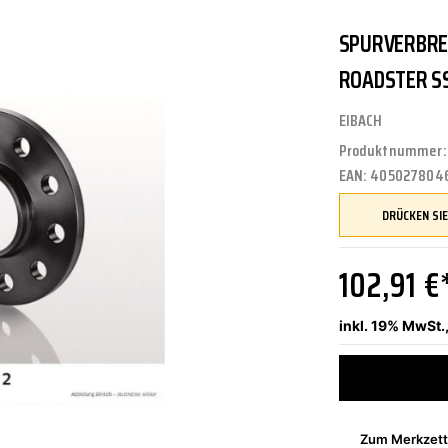
SPURVERBREI
UNGEN
TUNG
STOSSSTANGEN
FEDERUNG/DÄMPFUNG
ÖLE
CASTROL
ROADSTER S
EIBACH
Produktnummer
ETRIEBE
CTRIC
KÜHLUNG
JOM
EAN:
405027804
NIGUNG
ZWEIRAD
MOTUL
102,91 €
inkl. 19% MwSt.
PETEC
Zum Merkzett