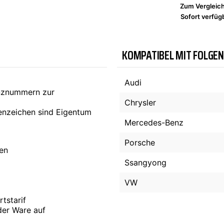
Zum Vergleic
Sofort verfügb
TYC
KOMPATIBEL MIT FOLGE
Audi
enznummern zur
Chrysler
nzeichen sind Eigentum
Mercedes-Benz
Porsche
ten
Ssangyong
VW
tstarif
der Ware auf