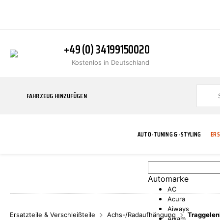
+49 (0) 34199150020
Kostenlos in Deutschland
FAHRZEUG HINZUFÜGEN
AUTO-TUNING & -STYLING
ERS
Automarke
BLINKER
ABGASANLAGE
ADDITIVE
ABAKUS
WERKSTATT
BODYKITS
BREMSANLAG
BREMSFLÜSS
A.B.S.
AC
Acura
Aiways
Ersatzteile & Verschleißteile
Achs-/Radaufhängung
Traggelen
Aixam