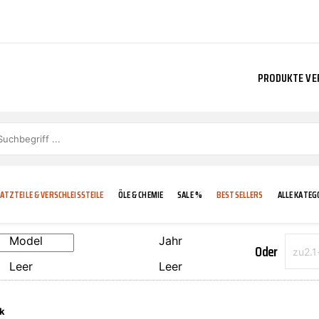
PRODUKTE VE
ATZTEILE & VERSCHLEISSTEILE
ÖLE & CHEMIE
SALE %
BESTSELLERS
ALLE KATEG
Model
Jahr
Oder
Leer
Leer
E
IGKEIT
KÜHLERGRILL
CARCARE
FROSTSCHUTZ
ADDINOL
k