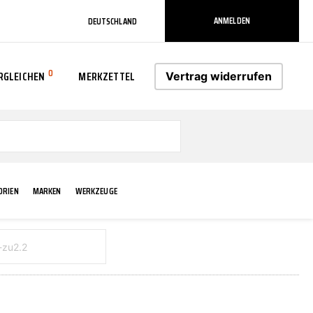
ANMELDEN
DEUTSCHLAND
0
RGLEICHEN
MERKZETTEL
Vertrag widerrufen
0
ORIEN
MARKEN
WERKZEUGE
RADLAUF KOTFLÜGEL
ELEKTRIK
TECHNIK & WARTUNG
AS-PL
RÜCKLEUCHTEN
ACHS-/RADAUFHÄNGUNG
SCHMIERMITTEL/FETTE
ATE
VERBREITERUNG