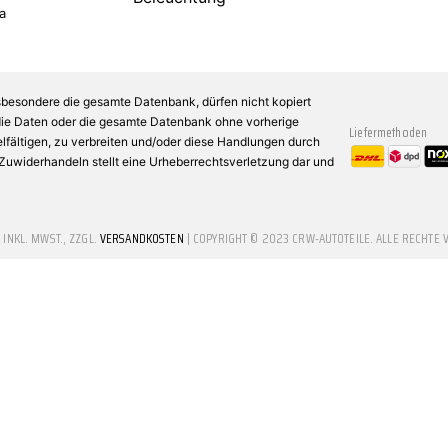
a
sbesondere die gesamte Datenbank, dürfen nicht kopiert
 die Daten oder die gesamte Datenbank ohne vorherige
Liefermethoden
fältigen, zu verbreiten und/oder diese Handlungen durch
n Zuwiderhandeln stellt eine Urheberrechtsverletzung dar und
E INKL. MWST., ZZGL.
VERSANDKOSTEN
| COPYRIGHT © 2023 CRW-AUTOTEILE. ALLE RECHTE 