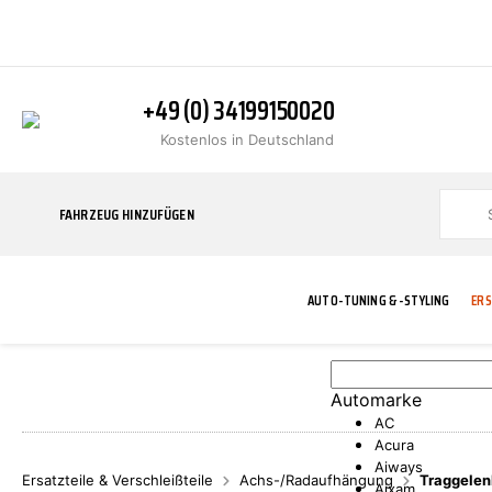
+49 (0) 34199150020
Kostenlos in Deutschland
FAHRZEUG HINZUFÜGEN
AUTO-TUNING & -STYLING
ERS
Automarke
BLINKER
ABGASANLAGE
ADDITIVE
ABAKUS
WERKSTATT
BODYKITS
BREMSANLAG
BREMSFLÜSS
A.B.S.
AC
Acura
Aiways
Ersatzteile & Verschleißteile
Achs-/Radaufhängung
Traggelen
Aixam