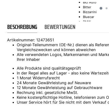
BIO Auto
Bitter
SCT-GERMANY
SONAX
Bizzarrini
Bluecar
BMW
BESCHREIBUNG
BEWERTUNGEN
Bond
Borgward
Brilliance
Artikelnummer:
12473651
Bristol
Original-Teilenummern (OE-Nr.) dienen als Refer
Bugatti
Vergleichszwecken und können abweichen
Buick
Alle verwendeten Logos, Markennamen und Marke
Cadillac
Ihrer Inhaber
Callaway
Carbodies
Alle Produkte sind qualitätsgeprüft
Casalini
In der Regel alles auf Lager - also keine Wartezei
Caterham
1 Monat Widerrufsrecht
CEA3 (Seaz)
24 Monate Gewährleistung auf Neuware
Chatenet
12 Monate Gewährleistung auf Gebrauchtware
Checker
Rechnung inkl. gesetzliche MwSt.
Chevrolet
Keine kostenpflichtige Hotline, telefonieren zum Or
Chrysler
Unser Service hört für Sie nicht mit dem Verkauf 
Citroën