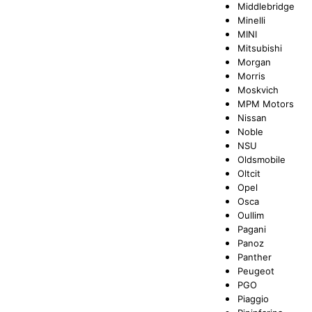
Middlebridge
Minelli
MINI
Mitsubishi
Morgan
Morris
Moskvich
MPM Motors
Nissan
Noble
NSU
Oldsmobile
Oltcit
Opel
Osca
Oullim
Pagani
Panoz
Panther
Peugeot
PGO
Piaggio