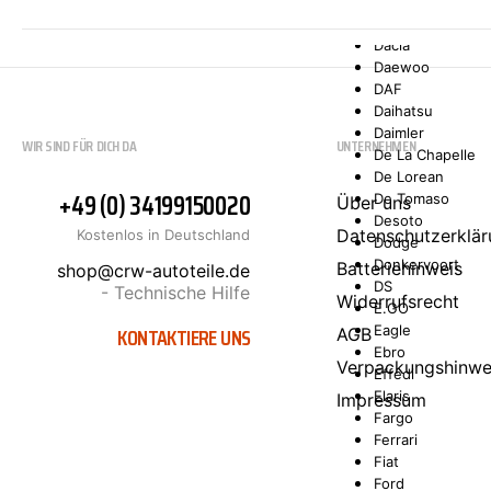
Comarth
Cupra
Dacia
Daewoo
DAF
Daihatsu
Daimler
WIR SIND FÜR DICH DA
UNTERNEHMEN
De La Chapelle
De Lorean
+49 (0) 34199150020
De Tomaso
Über uns
Desoto
Datenschutzerklär
Kostenlos in Deutschland
Dodge
Donkervoort
Batteriehinweis
shop@crw-autoteile.de
DS
- Technische Hilfe
Widerrufsrecht
E.GO
KONTAKTIERE UNS
Eagle
AGB
Ebro
Verpackungshinwe
Effedi
Elaris
Impressum
Fargo
Ferrari
Fiat
Ford