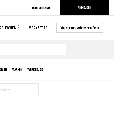
ANMELDEN
DEUTSCHLAND
0
RGLEICHEN
MERKZETTEL
Vertrag widerrufen
0
ORIEN
MARKEN
WERKZEUGE
RADLAUF KOTFLÜGEL
ELEKTRIK
TECHNIK & WARTUNG
AS-PL
RÜCKLEUCHTEN
ACHS-/RADAUFHÄNGUNG
SCHMIERMITTEL/FETTE
ATE
VERBREITERUNG