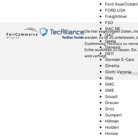
Ford Asia/Oceani
FORD USA
Freightliner
FSO
GAC NE
Die hier angezeigten Daten, in
GAZ
werden. Es ist zu unterlassen,
Geely
Zustimmung TecDocs zu verviel
Genesis
Dritte ausführen zu lassen. Ei
GEO
wird verfolgt.
German E-Cars
Ginetta
Giotti Victoria
* ALLE PREIS
Glas
GMC
GME
Goupil
Grecav
Groz
Gumpert
Hillman
Holden
Honda