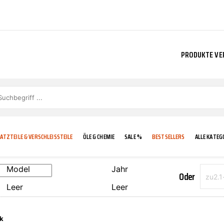
PRODUKTE VE
ATZTEILE & VERSCHLEISSTEILE
ÖLE & CHEMIE
SALE %
BESTSELLERS
ALLE KATEG
Model
Jahr
Oder
Leer
Leer
E
IGKEIT
KÜHLERGRILL
CARCARE
FROSTSCHUTZ
ADDINOL
k