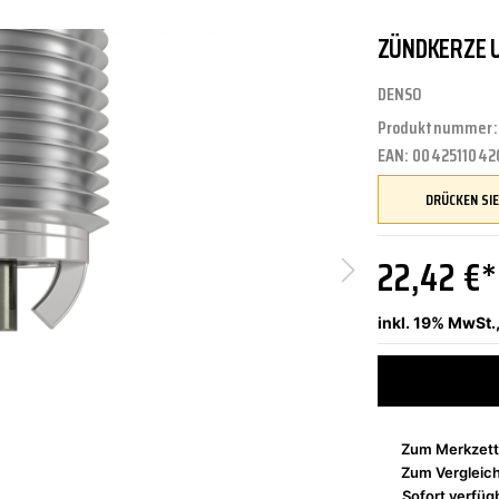
ZÜNDKERZE U
UNGEN
TUNG
STOSSSTANGEN
FEDERUNG/DÄMPFUNG
ÖLE
CASTROL
DENSO
Produktnummer
EAN:
0042511042
ETRIEBE
CTRIC
KÜHLUNG
JOM
22,42 €*
NIGUNG
ZWEIRAD
MOTUL
inkl. 19% MwSt.
PETEC
Zum Merkzett
Zum Vergleic
Sofort verfügb