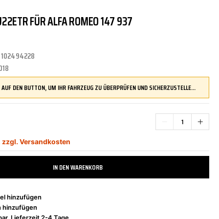
22ETR FÜR ALFA ROMEO 147 937
TRITTBRETTER
KLIMAANLAGE
DR.WACK
REINIGUNGS-/PFLEGEMITTEL
ÜBERROLLBÜGEL
KOMFORTSYSTEME
DUPLI-COLOR
:
102494228
018
LENKUNG
LIQUI MOLY
MOTORTEILE
MANN FILTER
DRÜCKEN SIE AUF DEN BUTTON, UM IHR FAHRZEUG ZU ÜBERPRÜFEN UND SICHERZUSTELLEN, DASS DIESES TEIL KOMPATIBEL IST, BEVOR SIE ES BESTELLEN
ZÜND-/GLÜHANLAGE
NAP CARPARTS
NEOLUX
,
zzgl. Versandkosten
IN DEN WARENKORB
PHILIPS
PRESTO
el hinzufügen
h hinzufügen
ar, Lieferzeit 2-4 Tage