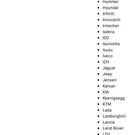
Hummer
Hyundai
Infiniti
Innocenti
Irmscher
Isdera
ISO
Isorivolta
Isuzu
Iveco
IZH
Jaguar
Jeep
Jensen
Karsan
KIA
Koenigsegg
KTM
Lada
Lamborghini
Lancia
Land Rover
LDV